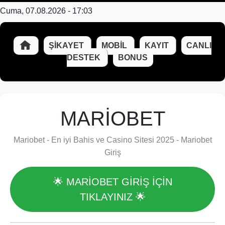
Cuma, 07.08.2026 - 17:03
ŞIKAYET
MOBIL
KAYIT
CANLI
DESTEK
BONUS
MARIOBET
Mariobet - En iyi Bahis ve Casino Sitesi 2025 - Mariobet
Giriş
🌟 MARIOBET GİRİŞ İÇİN
TIKLAYINIZ 🌟